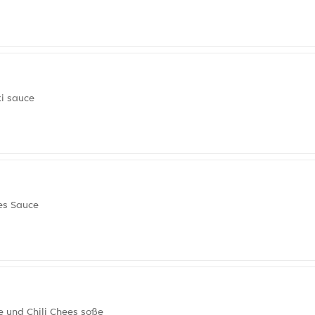
ki sauce
ees Sauce
e und Chili Chees soße