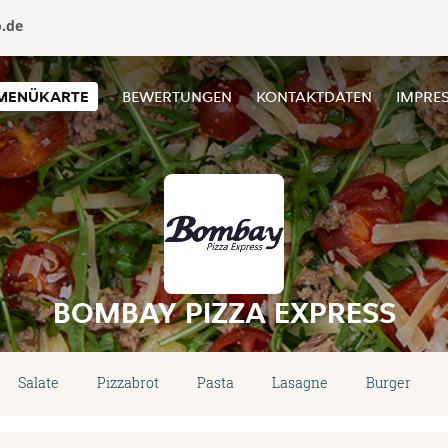
o.de
MENÜKARTE
BEWERTUNGEN
KONTAKTDATEN
IMPRE
BOMBAY PIZZA EXPRESS
Salate
Pizzabrot
Pasta
Lasagne
Burger