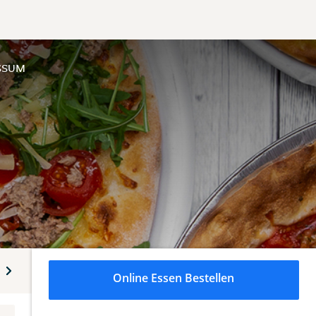
SSUM
Wraps
Fischgerichte
Fleischgerichte
Indisch - Spezi
Online Essen Bestellen